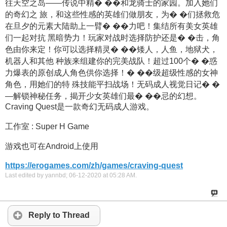
往天空之岛——传说中精� ��和龙骑士的家园。加入她们
的奇幻之 旅，和这些性感的英雄们做朋友，为� �们拯救危
在旦夕的元素大陆助上一臂� ��力吧！集结所有美女英雄
们一起对抗 黑暗势力！玩家对战时选择防护还是� �击，角
色由你来定！你可以选择精灵� ��矮人，人鱼，地狱犬，
机器人和其他 种族来组建你的完美战队！超过100个� �惑
力爆表的原创成人角色供你选择！� ��级超级性感的女神
角色，用她们的特 殊技能平扫战场！无码成人视觉日记� �
—解锁神秘任务，揭开少女英雄们最� ��忌的幻想。
Craving Quest是一款奇幻无码成人游戏。
工作室 : Super H Game
游戏也可在Android上使用
https://erogames.com/zh/games/craving-quest
Last edited by yannbd; 06-12-2020 at
05:28 AM
.
Reply to Thread