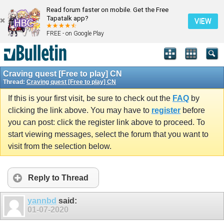
Read forum faster on mobile. Get the Free
Tapatalk app?
VIEW
FREE - on Google Play
Craving quest [Free to play] CN
Thread:
Craving quest [Free to play] CN
If this is your first visit, be sure to check out the
FAQ
by
clicking the link above. You may have to
register
before
you can post: click the register link above to proceed. To
start viewing messages, select the forum that you want to
visit from the selection below.
Reply to Thread
yannbd
said:
01-07-2020