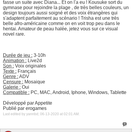
fasse un suite avec Diana... Et on l'a eu ! Kousuke sort du
gymnase pour rejoindre la plage , de très belles couleurs, un
design toujours aussi soigné et des voix étrangères qui
s'adaptent parfaitement au scénario ! Trisha est une très
belle afro-américaine comme on en voit trop peu dans le
hentai. Amateur de peau halée, jetez vous sur ce visual
novel rare.
Durée de jeu :
3-10h
Animation :
Live2d
Son :
Voix originales
Texte :
Français
Genre :
ADV
Censure :
Mosaique
Galerie :
Oui
Compatible :
PC, MAC, Android, Iphone, Windows, Tablette
Développé par Appetite
Publié par erogames
Last edited by yannbd; 06-13-2020 at
02:01 AM
.